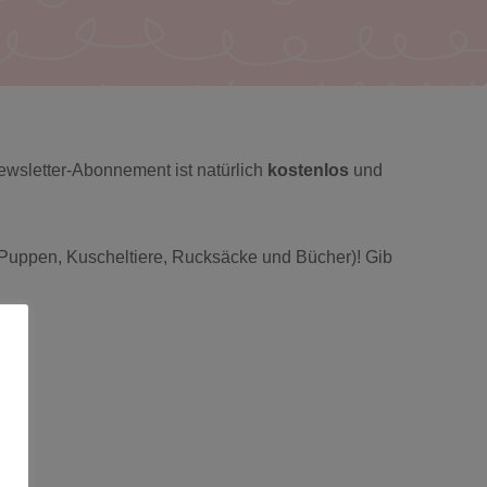
ewsletter-Abonnement ist natürlich
kostenlos
und
Puppen, Kuscheltiere, Rucksäcke und Bücher)! Gib