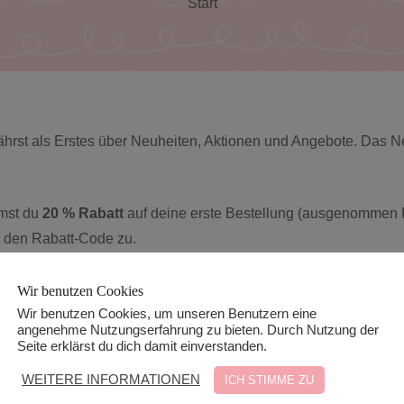
Start
fährst als Erstes über Neuheiten, Aktionen und Angebote. Das N
mst du
20 % Rabatt
auf deine erste Bestellung (ausgenommen 
r den Rabatt-Code zu.
is du die E-Mail mit dem Rabattcode erhältst.)
Wir benutzen Cookies
Wir benutzen Cookies, um unseren Benutzern eine
angenehme Nutzungserfahrung zu bieten. Durch Nutzung der
u in der
Datenschutzerklärung
.
Seite erklärst du dich damit einverstanden.
WEITERE INFORMATIONEN
ICH STIMME ZU