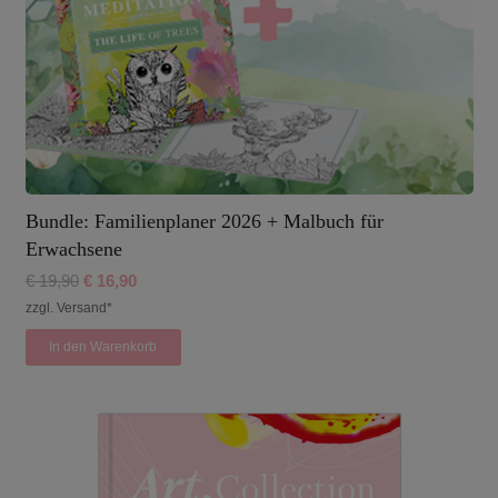
Bundle: Familienplaner 2026 + Malbuch für
Erwachsene
Ursprünglicher
Aktueller
€
19,90
€
16,90
Preis
Preis
zzgl. Versand*
war:
ist:
In den Warenkorb
€ 19,90
€ 16,90.