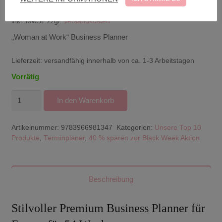
€
16,90
inkl. MwSt.
zzgl.
Versandkosten
„Woman at Work“ Business Planner
Lieferzeit:
versandfähig innerhalb von ca. 1-3 Arbeitstagen
Vorrätig
"Woman
In den Warenkorb
at
Work"
Artikelnummer:
9783966981347
Kategorien:
Unsere Top 10
Business
Produkte
,
Terminplaner
,
40 % sparen zur Black Week Aktion
Planner
Menge
Beschreibung
Stilvoller Premium Business Planner für