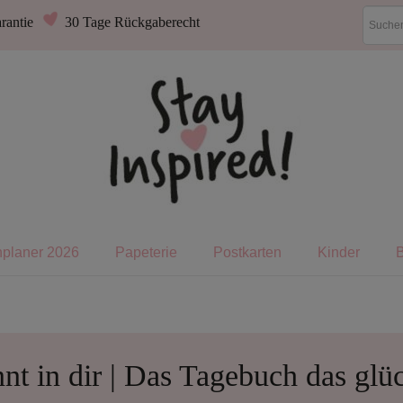
rantie
30 Tage Rückgaberecht
nplaner 2026
Papeterie
Postkarten
Kinder
nt in dir | Das Tagebuch das glü