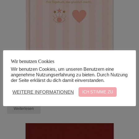
Wir benutzen Cookies
Wir benutzen Cookies, um unseren Benutzern eine
Glück beginnt in dir | Das Tagebuch das glücklich
angenehme Nutzungserfahrung zu bieten. Durch Nutzung
der Seite erklärst du dich damit einverstanden.
macht – Special Edition rosa Leinen
€
14,85
WEITERE INFORMATIONEN
ICH STIMME ZU
zzgl. Versand*
Weiterlesen