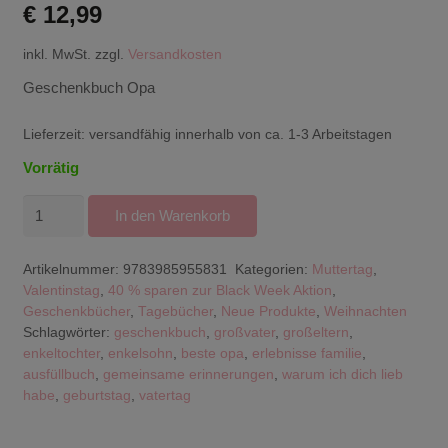
€
12,99
inkl. MwSt.
zzgl.
Versandkosten
Geschenkbuch Opa
Lieferzeit:
versandfähig innerhalb von ca. 1-3 Arbeitstagen
Vorrätig
Geschenkbuch
In den Warenkorb
für
den
Artikelnummer:
9783985955831
Kategorien:
Muttertag
,
besten
Valentinstag
,
40 % sparen zur Black Week Aktion
,
Opa
Geschenkbücher
,
Tagebücher
,
Neue Produkte
,
Weihnachten
der
Schlagwörter:
geschenkbuch
,
großvater
,
großeltern
,
enkeltochter
,
enkelsohn
,
beste opa
,
erlebnisse familie
,
Welt
ausfüllbuch
,
gemeinsame erinnerungen
,
warum ich dich lieb
Menge
habe
,
geburtstag
,
vatertag