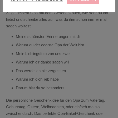
WEITERE INFORMATIONEN
ICH STIMME ZU
Momente erinnern.
Zeige deinem Opa mit dem Geschenkbuch, wie sehr du ihn
liebst und schreibe alles auf, was du ihm schon immer mal
sagen wolltest:
Meine schönsten Erinnerungen mit dir
Warum du der coolste Opa der Welt bist
Mein Lieblingsfoto von uns zwei
Warum ich dir danke sagen will
Das werde ich nie vergessen
Warum ich dich lieb habe
Darum bist du so besonders
Die persönliche Geschenkidee für den Opa zum Vatertag,
Geburtstag, Ostern, Weihnachten, oder einfach mal so
zwischendurch. Das perfekte Opa-Enkel-Geschenk oder