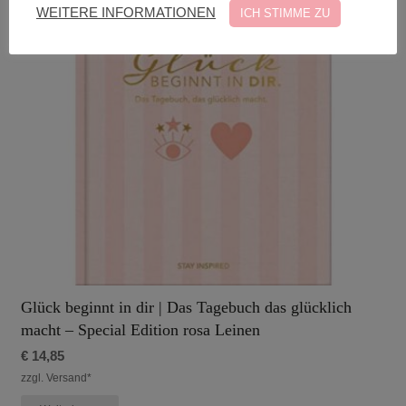
WEITERE INFORMATIONEN
ICH STIMME ZU
Glück beginnt in dir | Das Tagebuch das glücklich
macht – Special Edition rosa Leinen
€
14,85
zzgl. Versand*