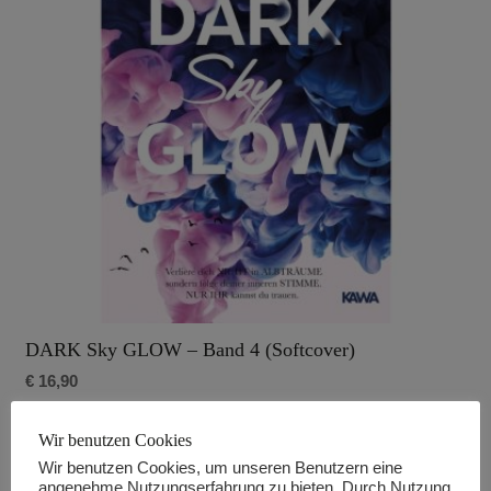
DARK Sky GLOW – Band 4 (Softcover)
€
16,90
zzgl. Versand*
Wir benutzen Cookies
Weiterlesen
Wir benutzen Cookies, um unseren Benutzern eine
angenehme Nutzungserfahrung zu bieten. Durch Nutzung