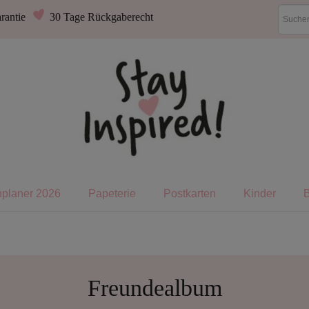
rantie
30 Tage Rückgaberecht
nplaner 2026
Papeterie
Postkarten
Kinder
Freundealbum