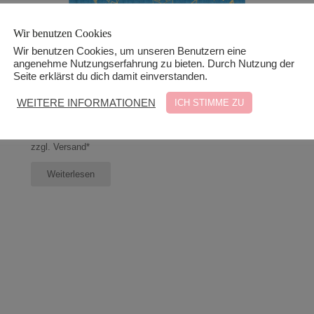
Wir benutzen Cookies
Wir benutzen Cookies, um unseren Benutzern eine
angenehme Nutzungserfahrung zu bieten. Durch Nutzung der
Seite erklärst du dich damit einverstanden.
WEITERE INFORMATIONEN
ICH STIMME ZU
Freundebuch für Erwachsene (Hardcover)
€
14,85
zzgl. Versand*
Weiterlesen