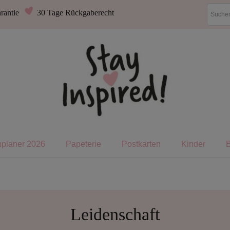
rantie
30 Tage Rückgaberecht
nplaner 2026
Papeterie
Postkarten
Kinder
Leidenschaft