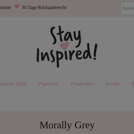
rantie
30 Tage Rückgaberecht
nplaner 2026
Papeterie
Postkarten
Kinder
Morally Grey