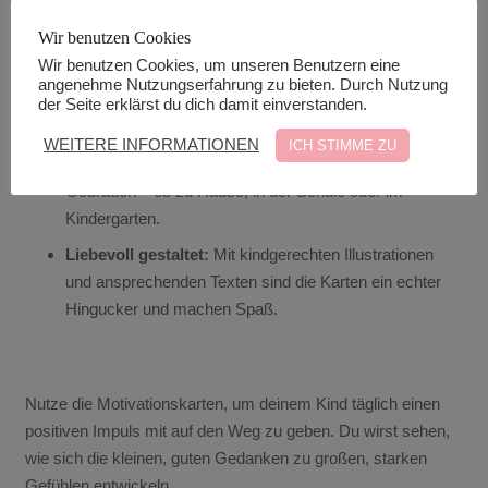
Affirmationen helfen den Kindern, an sich selbst zu
Wir benutzen Cookies
glauben und ihre eigenen Fähigkeiten zu erkennen.
Wir benutzen Cookies, um unseren Benutzern eine
Achtsamkeit im Alltag:
Die Karten ermutigen zu
angenehme Nutzungserfahrung zu bieten. Durch Nutzung
achtsamem Verhalten und helfen dabei, im Hier und
der Seite erklärst du dich damit einverstanden.
Jetzt zu leben.
WEITERE INFORMATIONEN
ICH STIMME ZU
Einfache Handhabung:
Ideal für den täglichen
Gebrauch – ob zu Hause, in der Schule oder im
Kindergarten.
Liebevoll gestaltet:
Mit kindgerechten Illustrationen
und ansprechenden Texten sind die Karten ein echter
Hingucker und machen Spaß.
Nutze die Motivationskarten, um deinem Kind täglich einen
positiven Impuls mit auf den Weg zu geben. Du wirst sehen,
wie sich die kleinen, guten Gedanken zu großen, starken
Gefühlen entwickeln.