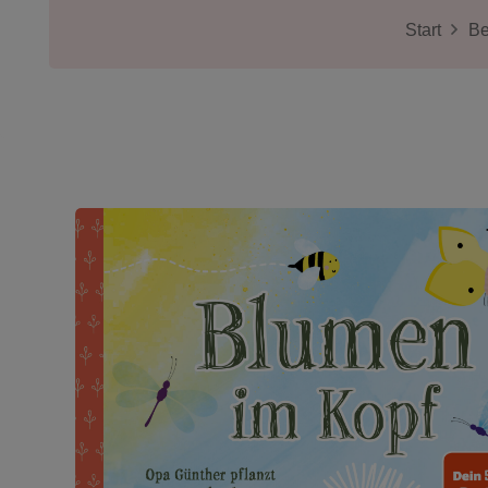
Start
Be