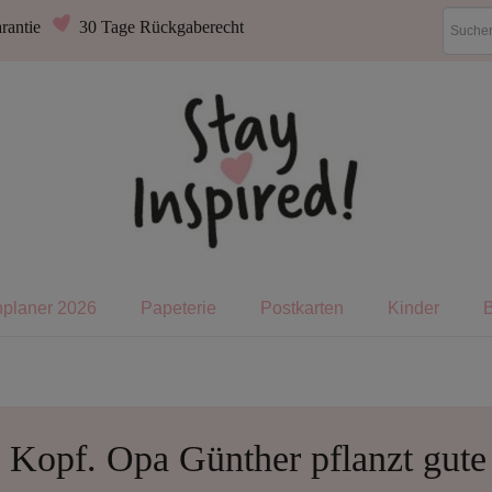
rantie
30 Tage Rückgaberecht
nplaner 2026
Papeterie
Postkarten
Kinder
Kopf. Opa Günther pflanzt gut