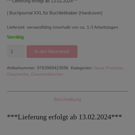
***Lieferung erfolgt ab 13.02.2024***
| Buchjournal XXL für Buchliebhaber (Hardcover)
Lieferzeit:
versandfähig innerhalb von ca. 1-3 Arbeitstagen
Vorrätig
Buchjournal
In den Warenkorb
XXL
|
Artikelnummer:
9783989423596
Kategorien:
Neue Produkte
,
Das
Geschenke
,
Geschenkbücher
Buch
Tagebuch
für
Beschreibung
Erwachsene
(Hardcover)
***Lieferung erfolgt ab 13.02.2024***
Menge