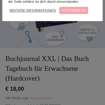
der Seite erklärst du dich damit einverstanden.
WEITERE INFORMATIONEN
ICH STIMME ZU
Buchjournal XXL | Das Buch
Tagebuch für Erwachsene
(Hardcover)
€
18,00
inkl. MwSt.
zzgl.
Versandkosten