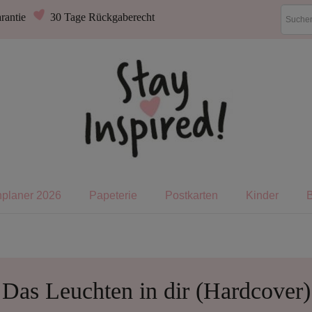
rantie
30 Tage Rückgaberecht
nplaner 2026
Papeterie
Postkarten
Kinder
Das Leuchten in dir (Hardcover)