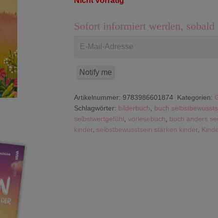
Nicht vorrätig
Sofort informiert werden, sobald 
Notify me
Artikelnummer:
9783986601874
Kategorien:
Schlagwörter:
bilderbuch
,
buch selbstbewussts
selbstwertgefühl
,
vorlesebuch
,
buch anders sei
kinder
,
selbstbewusstsein stärken kinder
,
Kind