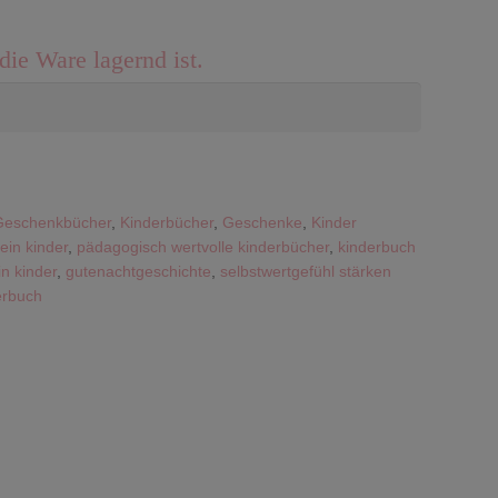
die Ware lagernd ist.
Geschenkbücher
,
Kinderbücher
,
Geschenke
,
Kinder
ein kinder
,
pädagogisch wertvolle kinderbücher
,
kinderbuch
n kinder
,
gutenachtgeschichte
,
selbstwertgefühl stärken
erbuch