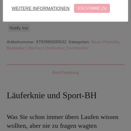
lagernd ist.
WEITERE INFORMATIONEN
ICH STIMME ZU
Notify me
Artikelnummer:
9783986600532
Kategorien:
Neue Produkte
,
Bestseller | Bücher | Hörbücher
,
Kochbücher
Beschreibung
Läuferknie und Sport-BH
Was Sie schon immer übers Laufen wissen
wollten, aber nie zu fragen wagten