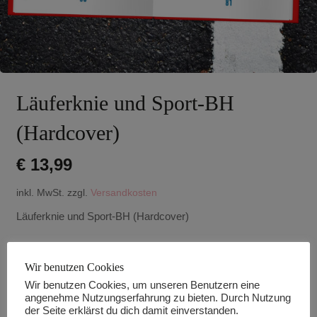
Läuferknie und Sport-BH
(Hardcover)
€
13,99
inkl. MwSt.
zzgl.
Versandkosten
Läuferknie und Sport-BH (Hardcover)
Lieferzeit:
versandfähig innerhalb von ca. 1-3 Arbeitstagen
Wir benutzen Cookies
Nicht vorrätig
Wir benutzen Cookies, um unseren Benutzern eine
angenehme Nutzungserfahrung zu bieten. Durch Nutzung
Sofort informiert werden, sobald die Ware
der Seite erklärst du dich damit einverstanden.