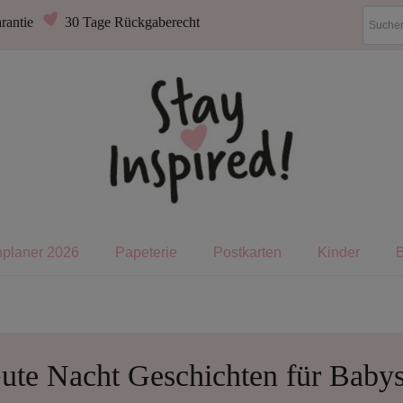
rantie
30 Tage Rückgaberecht
nplaner 2026
Papeterie
Postkarten
Kinder
ute Nacht Geschichten für Baby