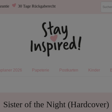
rantie
30 Tage Rückgaberecht
nplaner 2026
Papeterie
Postkarten
Kinder
Sister of the Night (Hardcover)