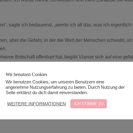
 sagte ich bedauernd, „werde ich all das, was ich eigentlich wil
n, aber die Gefahr, in der die Welt der Menschen schwebt, ist 
en.
ime Botschaft offenbart hat, begibt Vianne sich auf eine gefahr
Wir benutzen Cookies
te voller Intrigen, Überraschungen, Romantik und Sinnlichkeit
Wir benutzen Cookies, um unseren Benutzern eine
angenehme Nutzungserfahrung zu bieten. Durch Nutzung der
Seite erklärst du dich damit einverstanden.
WEITERE INFORMATIONEN
ICH STIMME ZU