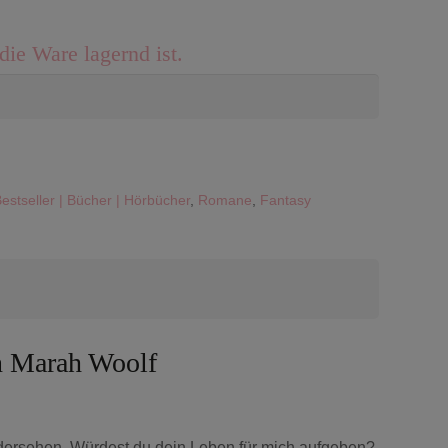
die Ware lagernd ist.
estseller | Bücher | Hörbücher
,
Romane
,
Fantasy
on Marah Woolf
edersehen. Würdest du dein Leben für mich aufgeben?