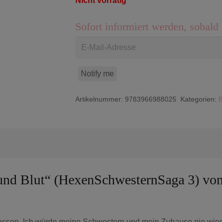
Nicht vorrätig
Sofort informiert werden, sobald 
Notify me
Artikelnummer:
9783966988025
Kategorien:
B
n und Blut“ (HexenSchwesternSaga 3) v
erlassen. Ich würde meine Schwestern und mein Zuhause nie wi