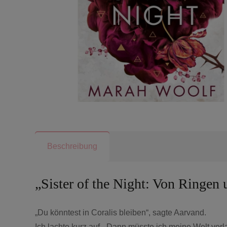
Beschreibung
„Sister of the Night: Von Ringe
„Du könntest in Coralis bleiben“, sagte Aarvand.
Ich lachte kurz auf. „Dann müsste ich meine Welt v