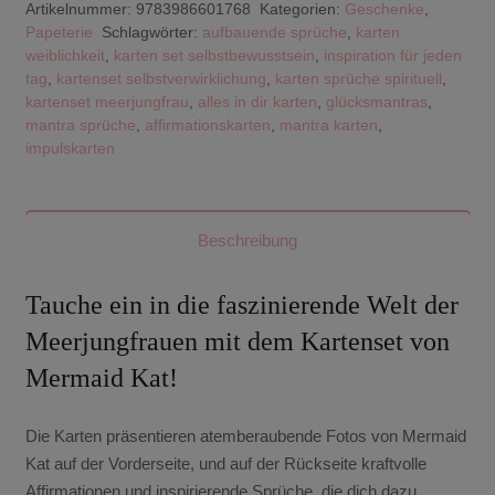
Artikelnummer:
9783986601768
Kategorien:
Geschenke
,
Papeterie
Schlagwörter:
aufbauende sprüche
,
karten
weiblichkeit
,
karten set selbstbewusstsein
,
inspiration für jeden
tag
,
kartenset selbstverwirklichung
,
karten sprüche spirituell
,
kartenset meerjungfrau
,
alles in dir karten
,
glücksmantras
,
mantra sprüche
,
affirmationskarten
,
mantra karten
,
impulskarten
Beschreibung
Tauche ein in die faszinierende Welt der
Meerjungfrauen mit dem Kartenset von
Mermaid Kat!
Die Karten präsentieren atemberaubende Fotos von Mermaid
Kat auf der Vorderseite, und auf der Rückseite kraftvolle
Affirmationen und inspirierende Sprüche, die dich dazu