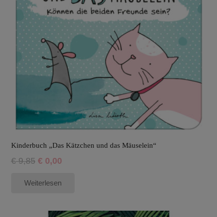
Kinderbuch „Das Kätzchen und das Mäuselein“
Ursprünglicher
Aktueller
€
9,85
€
0,00
Preis
Preis
Weiterlesen
war:
ist:
€ 9,85
€ 0,00.