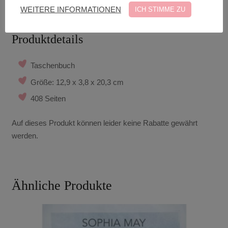
Trennung geführt haben.
WEITERE INFORMATIONEN
ICH STIMME ZU
Produktdetails
Taschenbuch
Größe: 12,9 x 3,8 x 20,3 cm
408 Seiten
Auf dieses Produkt können leider keine Rabatte gewährt
werden.
Ähnliche Produkte