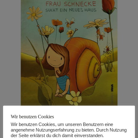
Kinderbuch „Frau Schnecke sucht ein neues Haus“
Wir benutzen Cookies
(Hardcover)
Wir benutzen Cookies, um unseren Benutzern eine
angenehme Nutzungserfahrung zu bieten. Durch Nutzung
€
14,90
der Seite erklärst du dich damit einverstanden.