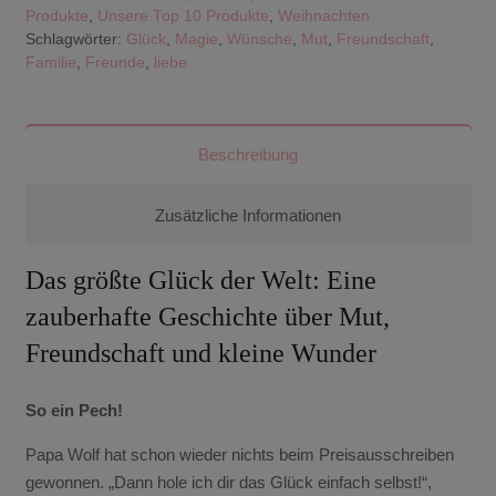
der
Produkte
,
Unsere Top 10 Produkte
,
Weihnachten
Welt"
Schlagwörter:
Glück
,
Magie
,
Wünsche
,
Mut
,
Freundschaft
,
Familie
,
Freunde
,
liebe
(Hardcover)
Menge
Beschreibung
Zusätzliche Informationen
Das größte Glück der Welt: Eine
zauberhafte Geschichte über Mut,
Freundschaft und kleine Wunder
So ein Pech!
Papa Wolf hat schon wieder nichts beim Preisausschreiben
gewonnen. „Dann hole ich dir das Glück einfach selbst!“,