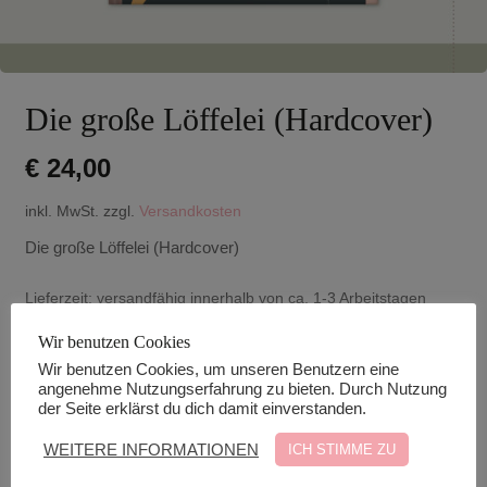
Die große Löffelei (Hardcover)
€
24,00
inkl. MwSt.
zzgl.
Versandkosten
Die große Löffelei (Hardcover)
Lieferzeit:
versandfähig innerhalb von ca. 1-3 Arbeitstagen
Nicht vorrätig
Wir benutzen Cookies
Wir benutzen Cookies, um unseren Benutzern eine
Sofort informiert werden, sobald die Ware
angenehme Nutzungserfahrung zu bieten. Durch Nutzung
lagernd ist.
der Seite erklärst du dich damit einverstanden.
WEITERE INFORMATIONEN
ICH STIMME ZU