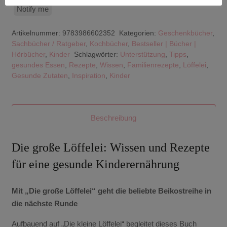
Notify me
Artikelnummer:
9783986602352
Kategorien:
Geschenkbücher
,
Sachbücher / Ratgeber
,
Kochbücher
,
Bestseller | Bücher |
Hörbücher
,
Kinder
Schlagwörter:
Unterstützung
,
Tipps
,
gesundes Essen
,
Rezepte
,
Wissen
,
Familienrezepte
,
Löffelei
,
Gesunde Zutaten
,
Inspiration
,
Kinder
Beschreibung
Die große Löffelei: Wissen und Rezepte
für eine gesunde Kinderernährung
Mit „Die große Löffelei“ geht die beliebte Beikostreihe in
die nächste Runde
Aufbauend auf „Die kleine Löffelei“ begleitet dieses Buch