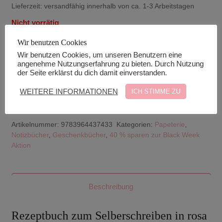
Lieferzeit:
versandfähig innerhalb von ca. 1-3 Arbeitstagen
Nicht vorrätig
Sofort informiert werden, sobald die Ware
Wir benutzen Cookies
Wir benutzen Cookies, um unseren Benutzern eine
lagernd ist.
angenehme Nutzungserfahrung zu bieten. Durch Nutzung
der Seite erklärst du dich damit einverstanden.
WEITERE INFORMATIONEN
ICH STIMME ZU
Notify me
Artikelnummer:
9783964437433
Kategorien:
Papeterie
,
Notizbücher
,
Geschenkbücher
,
40 % sparen zur Black Week
Aktion
Beschreibung
Rezeptbuch zum Selberschreiben in rosa