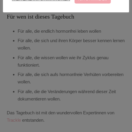
Für wen ist dieses Tagebuch
Für alle, die endlich hormonfrei leben wollen
Für alle, die sich und ihren Körper besser kennen lernen
wollen.
Für alle, die wissen wollen wie ihr Zyklus genau
funktioniert.
Für alle, die sich aufs hormonfreie Verhüten vorbereiten
wollen.
Für alle, die die Veränderungen während dieser Zeit
dokumentieren wollen.
Das Tagebuch ist mit den wundervollen Expertinnen von
Trackle
entstanden.