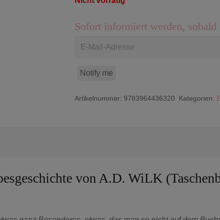
Nicht vorrätig
Sofort informiert werden, sobald 
Notify me
Artikelnummer:
9783964436320
Kategorien:
B
besgeschichte von A.D. WiLK (Taschen
 etwas ganz Besonderes, etwas, das man so nicht auf dem Buchma