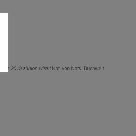
ghts 2019 zählen wird.“
Nat, von Nats_Buchwelt