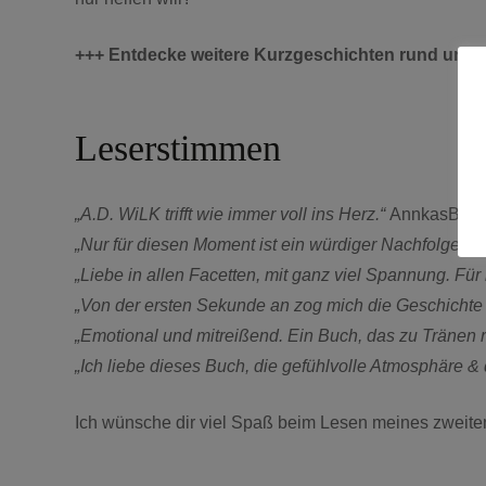
+++ Entdecke weitere Kurzgeschichten rund um 
Leserstimmen
„A.D. WiLK trifft wie immer voll ins Herz.“
AnnkasBuec
„Nur für diesen Moment ist ein würdiger Nachfolger 
„Liebe in allen Facetten, mit ganz viel Spannung. Für
„Von der ersten Sekunde an zog mich die Geschichte 
„Emotional und mitreißend. Ein Buch, das zu Tränen r
„Ich liebe dieses Buch, die gefühlvolle Atmosphäre & 
Ich wünsche dir viel Spaß beim Lesen meines zweit