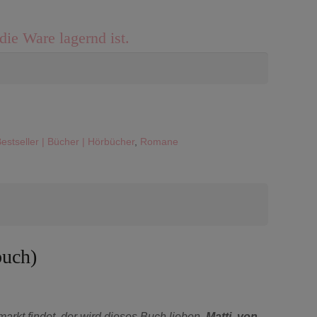
die Ware lagernd ist.
estseller | Bücher | Hörbücher
,
Romane
buch)
rkt findet, der wird dieses Buch lieben.
Matti, von