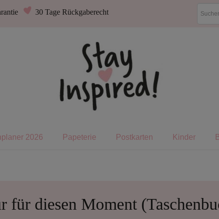
rantie
30 Tage Rückgaberecht
nplaner 2026
Papeterie
Postkarten
Kinder
r für diesen Moment (Taschenbu