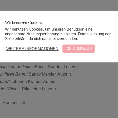
den Roman in A.D. WiLKs
Newsletter
+++
Wir benutzen Cookies
Wir benutzen Cookies, um unseren Benutzern eine
angenehme Nutzungserfahrung zu bieten. Durch Nutzung der
Seite erklärst du dich damit einverstanden.
WEITERE INFORMATIONEN
ICH STIMME ZU
herland
und ich kann sagen, dass dieses Buch bestimmt zu meinen Highli
 mich ein perfektes Buch.“
Sandra, Leserin
in ihren Bann.“
Sandy Mercier, Autorin
ührt.“
Johanna Kramer, Autorin
die Rätsel.“
Rike, eine Leserin
en Romans! <3