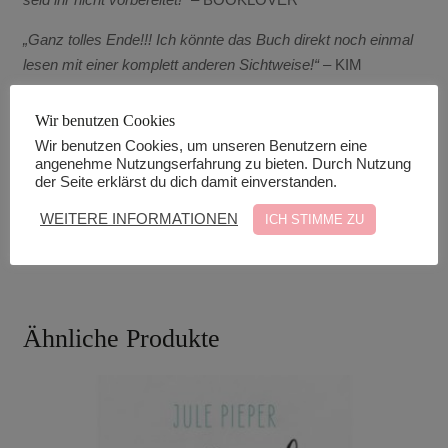
„Ganz tolles Ende!!! Ich könnte das Buch direkt noch einmal
lesen mit einer komplett anderen Sichtweise!“
– KIM
Produktdetails
Wir benutzen Cookies
Wir benutzen Cookies, um unseren Benutzern eine
angenehme Nutzungserfahrung zu bieten. Durch Nutzung
Taschenbuch
der Seite erklärst du dich damit einverstanden.
Größe: 20,9 x 13,8 x 3,9 cm
WEITERE INFORMATIONEN
ICH STIMME ZU
456 Seiten
Ähnliche Produkte