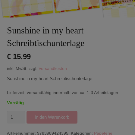
Sunshine in my heart
Schreibtischunterlage
€
15,99
inkl. MwSt.
zzgl.
Versandkosten
Sunshine in my heart Schreibtischunterlage
Lieferzeit:
versandfähig innerhalb von ca. 1-3 Arbeitstagen
Vorrätig
Sunshine
In den Warenkorb
in
my
Artikelnummer:
9783989424395
Kategorien:
Papeterie
,